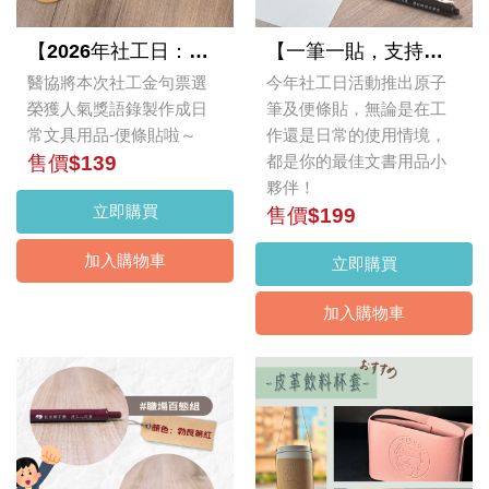
【2026年社工日：親聲絮語：心貼心的距離✨】醫務社工語錄便條貼
【一筆一貼，支持相隨❤】2026年醫務社工語錄原子筆+便條貼（一組）
醫協將本次社工金句票選
今年社工日活動推出原子
榮獲人氣獎語錄製作成日
筆及便條貼，無論是在工
常文具用品-便條貼啦～
作還是日常的使用情境，
售價$139
都是你的最佳文書用品小
夥伴！
立即購買
售價$199
加入購物車
立即購買
加入購物車