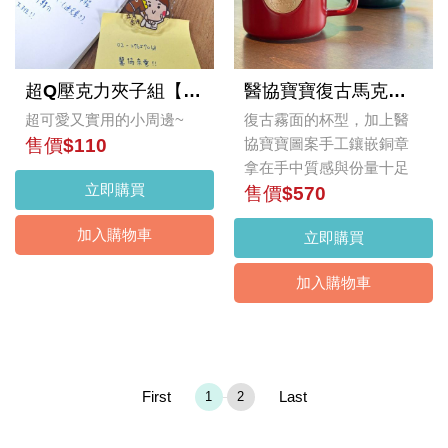
超Q壓克力夾子組【新手社寵】
醫協寶寶復古馬克杯【一對】
超可愛又實用的小周邊~
復古霧面的杯型，加上醫
售價$110
協寶寶圖案手工鑲嵌銅章
拿在手中質感與份量十足
立即購買
售價$570
加入購物車
立即購買
加入購物車
First
Last
1
2