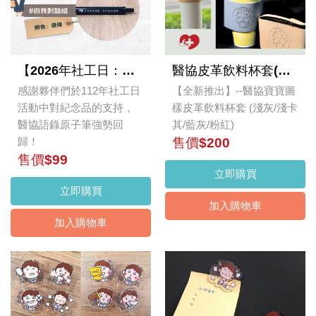
【2026年社工日：親聲絮語：心貼心的距離✨】醫務社工語錄原子筆
醫協皮革飲料杯套(單入)
感謝夥伴們於112年社工日
【全新推出】--醫協寶寶圖
活動中對紀念品的支持，
樣皮革飲料杯套 (淺灰/淺卡
醫協語錄原子筆強勢回
其/藍灰/粉紅)
歸！
售價$200
售價$99
立即購買
立即購買
加入購物車
加入購物車