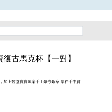
寶復古馬克杯【一對】
，加上醫協寶寶圖案手工鑲嵌銅章 拿在手中質