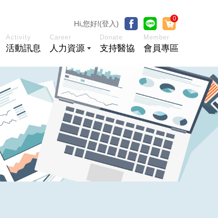
0
Hi,您好!(登入)
Activity
Career
Donate
Member
活動訊息
人力資源
支持醫協
會員專區