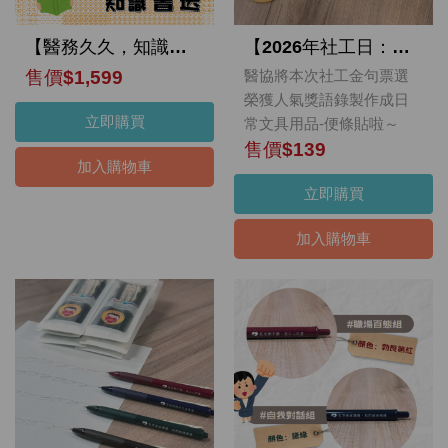
【醫務久久，知識書送】捐款贈書活動
【2026年社工日：親聲絮語：心貼心的距離✨】醫務社工語錄便條貼
售價$1,599
醫協將本次社工金句票選
榮獲人氣獎語錄製作成日
立即購買
常文具用品-便條貼啦～
售價$139
加入購物車
立即購買
加入購物車