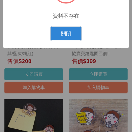
資料不存在
醫協皮革飲料杯套(單入)
超Q壓克力【我全都要】超值禮包組
關閉
【全新推出】--醫協寶寶圖
【我全都要】超值禮包組
樣皮革飲料杯套 (淺灰/淺卡
不只價格更優惠 還加送醫
其/藍灰/粉紅)
協寶寶鑰匙圈乙個!!
售價$200
售價$399
立即購買
立即購買
加入購物車
加入購物車