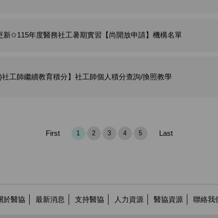
更新✩115年度醫務社工暑期實習【尚開放申請】機構名單
科)社工師繼續教育積分】社工師個人積分查詢/換照教學
First
Last
1
2
3
4
5
關於醫協
最新消息
支持醫協
人力資源
醫協資源
聯絡我