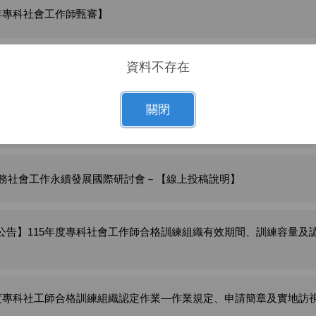
5年專科社會工作師甄審】
資料不存在
務社工獎第八屆報章雜誌報導
關閉
6醫務社會工作永續發展國際研討會－【徵稿簡則】
6醫務社會工作永續發展國際研討會－【線上投稿說明】
公告】115年度專科社會工作師合格訓練組織有效期間、訓練容量及
年度專科社工師合格訓練組織認定作業—作業規定、申請簡章及實地訪