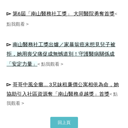
▻
第6屆「南山醫務社工獎」 大同醫院勇奪首獎
<
點我觀看 >
▻
南山醫務社工獎出爐／家暴翁癌末想見兒子被
拒，她用喪父痛促成無憾道別！守護醫病關係成
「安定力量」
< 點我觀看 >
▻
哥哥中風全癱... 3兄妹租廉價公寓相依為命，她
協助引入社區資源奪「南山醫務卓越獎」首獎
< 點
我觀看 >
回上頁