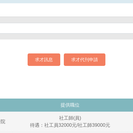
求才訊息
求才代刊申請
提供職位
社工師(員)
醫院
待遇：社工員32000元/社工師39000元