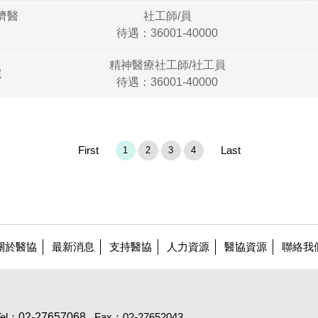
濟醫
社工師/員
待遇：36001-40000
精神醫療社工師/社工員
院
待遇：36001-40000
First
Last
1
2
3
4
關於醫協
最新消息
支持醫協
人力資源
醫協資源
聯絡我
Tel：
02-27657068
Fax：02-27652043