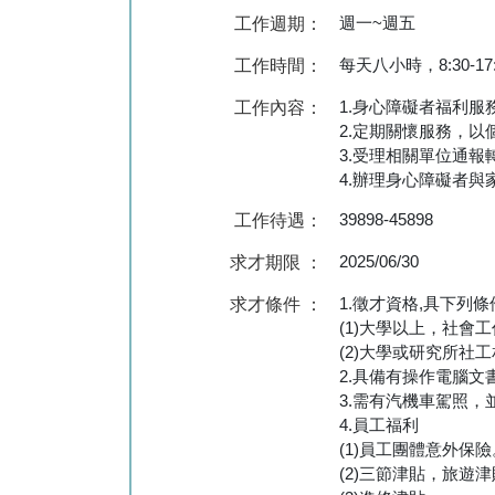
週一~週五
工作週期：
每天八小時，8:30-17:30
工作時間：
1.身心障礙者福利服
工作內容：
2.定期關懷服務，
3.受理相關單位通報
4.辦理身心障礙者與
39898-45898
工作待遇：
2025/06/30
求才期限 ：
1.徵才資格,具下列條
求才條件 ：
(1)大學以上，社會
(2)大學或研究所社
2.具備有操作電腦文書作
3.需有汽機車駕照，
4.員工福利
(1)員工團體意外保險
(2)三節津貼，旅遊