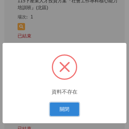
115下產業人才投資方案『社會工作專科核心能力
培訓班』(北區)
1
已結束
2026醫務社會工作永續發展國際研討會【線上投稿
專區＆徵稿簡則】
1
資料不存在
【低收身分報名區】2026年全國醫務社會工作實習
生職能培訓營
關閉
3
已結束