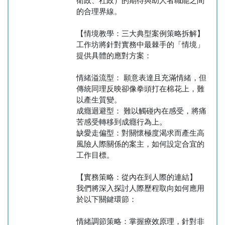
衛政、社政）的期待與助人者職能之間
的合理界線。
【情境教學：三大典型案例策略拆解】
工作坊將針對實務中最棘手的「情境」
提供具體的應對方案：
情緒溢流型： 願意表達且充滿情緒，但
傳統同理反映卻像拳頭打在棉花上，難
以產生質變。
成癮迴避型： 難以觸碰內在感受，將痛
苦感受轉移到成癮行為上。
缺愛走偏型：對關懷極度渴求而產生高
風險人際關係的案主，如何設定合宜的
工作目標。
【實務策略：從內在到人際的連結】
我們將深入探討人際歷程取向如何應用
於以下關鍵環節：
情緒調節策略：掌握療效原理，針對非