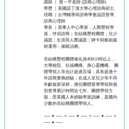
講師 ｜ 曾一平老師 (諮商心理師)
學歷 ｜英國諾丁漢大學心理諮商碩士。
現職 ｜台灣輔導與諮商學會認證督導、
諮商心理師
專長 ｜當事人中心學派，人際歷程學
派，伴侶諮商；非結構歷程團體；兒少
議題；生涯與人際議題；牌卡與藝術媒
材運用；催眠治療。
非結構歷程團體催化員400小時以上，
大專校院、社福機構、身心靈機構、 團
體帶領人等合計超過百場；具有超過十
年諮商實務經驗，在成人至兒少等不同
年齡族群深耕，擔任團體督導帶領與個
別督導累計時間近七年。團體帶領方
面，受英國人本經驗學派訓練，是國內
少數的非結構團體帶領人。
── ✦ ── ✧ ── ✦ ── ✧ ── ✦ ── ✧
── ✦ ──