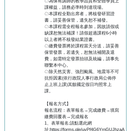
☁為保有講師的教學品質和全體學員上
課權益，請務必準時到達現場。
☁本課程全勤出席者，將核發研習證
書，請妥善保管，遺失恕不補發。
☁本課程需全程報名參加，因故請假或
缺課恕無法補課！請假超過課程6小時
以上者將不核發結業證書。
☁繳費發票將於課程當天分送，請妥善
保管發票，若遺失，恕無法補開及退
費，如需特定發票抬頭及統編，請事先
聯繫本中心。
☁除天然災害、強烈颱風、地震等不可
抗拒因素(依行政院人事行政局公佈停
止上班上課)其餘國定假日均照常上
課。
【報名方式】
報名流程：表單報名→完成繳費→填寫
繳費回覆表→完成報名
1、表單報名:請點選此網
址:https://forms.gle/uvPf4G6YrnGUJhzaA