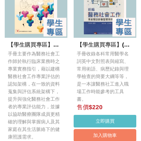
【學生購買專區】醫務社會工作家庭評估實務指引手冊
【學生購買專區】(新編)醫務社會工作專業雙語詞彙暨實務參考手冊
手冊主要作為醫務社會工
手冊收錄各科常用醫學名
作師於執行臨床業務時之
詞英中文對照表與縮寫、
專業實務指引，藉以建構
常用術語、病歷紀錄與理
醫務社會工作專業評估的
學檢查的簡要大綱等等，
認知架構，在一致的資料
是一本讓醫務社工進入職
蒐集與評估系統架構下，
場工作時能參考的工具
提升與強化醫務社會工作
書。
者的專業評估能力，並據
售價$220
以協助醫療團隊成員更精
立即購買
確的理解與掌握病人及其
家庭在其生活脈絡下的健
加入購物車
康照護需求。