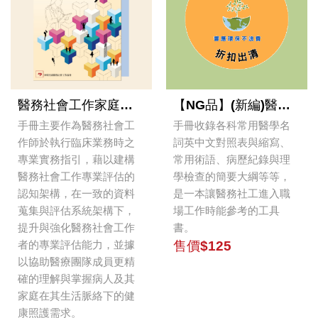
醫務社會工作家庭評估實務指引手冊
【NG品】(新編)醫務社會工作專業雙語詞彙暨實務參考手冊
手冊主要作為醫務社會工
手冊收錄各科常用醫學名
作師於執行臨床業務時之
詞英中文對照表與縮寫、
專業實務指引，藉以建構
常用術語、病歷紀錄與理
醫務社會工作專業評估的
學檢查的簡要大綱等等，
認知架構，在一致的資料
是一本讓醫務社工進入職
蒐集與評估系統架構下，
場工作時能參考的工具
提升與強化醫務社會工作
書。
者的專業評估能力，並據
售價$125
以協助醫療團隊成員更精
確的理解與掌握病人及其
家庭在其生活脈絡下的健
康照護需求。