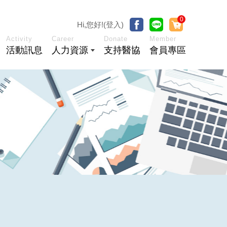
0
Hi,您好!(登入)
Activity
Career
Donate
Member
活動訊息
人力資源
支持醫協
會員專區